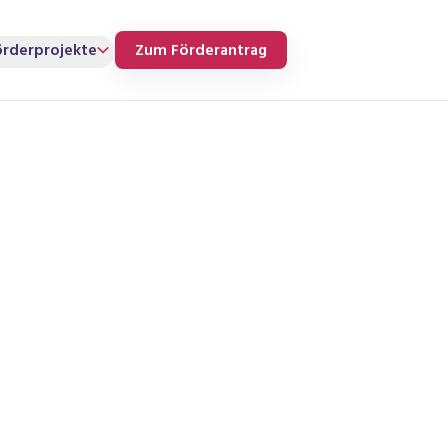
örderprojekte
Zum Förderantrag