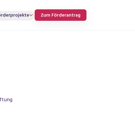
örderprojekte
Zum Förderantrag
iftung