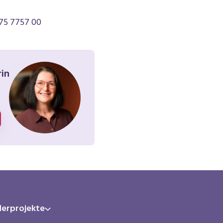
75 7757 00
rin
derprojekte