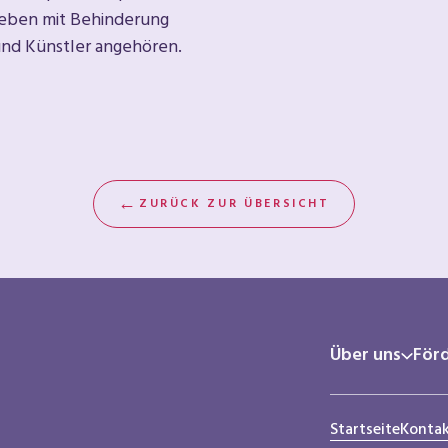
Leben mit Behinderung
und Künstler angehören.
←
ZURÜCK ZUR ÜBERSICHT
Über uns
För
Startseite
Konta