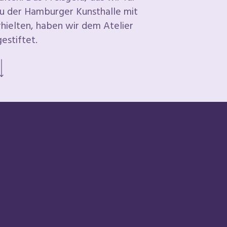
 der Hamburger Kunsthalle mit
hielten, haben wir dem Atelier
gestiftet.
Weiter scrollen