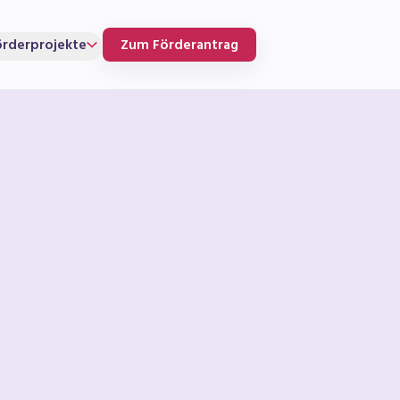
örderprojekte
Zum Förderantrag