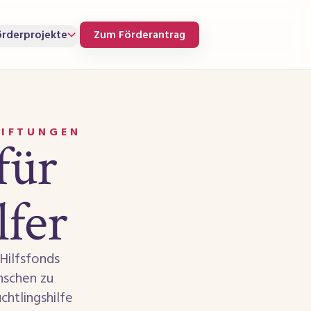
örderprojekte
Zum Förderantrag
TIFTUNGEN
für
lfer
Hilfsfonds
nschen zu
chtlingshilfe