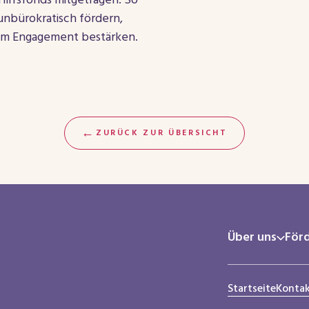
Hilfsfonds mitgetragen. So
unbürokratisch fördern,
hrem Engagement bestärken.
←
ZURÜCK ZUR ÜBERSICHT
Über uns
För
Startseite
Konta