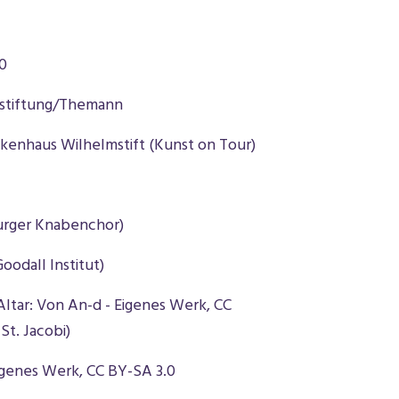
0
stiftung/Themann
kenhaus Wilhelmstift (Kunst on Tour)
rger Knabenchor)
oodall Institut)
s-Altar: Von An-d - Eigenes Werk, CC
St. Jacobi)
igenes Werk, CC BY-SA 3.0