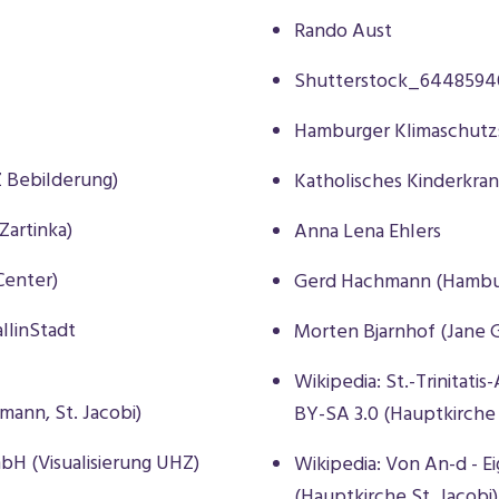
Rando Aust
Shutterstock_6448594
Hamburger Klimaschutz
Z Bebilderung)
Katholisches Kinderkran
Zartinka)
Anna Lena Ehlers
Center)
Gerd Hachmann (Hambu
llinStadt
Morten Bjarnhof (Jane G
Wikipedia: St.-Trinitati
mann, St. Jacobi)
BY-SA 3.0 (Hauptkirche 
bH (Visualisierung UHZ)
Wikipedia: Von An-d - E
(Hauptkirche St. Jacobi)