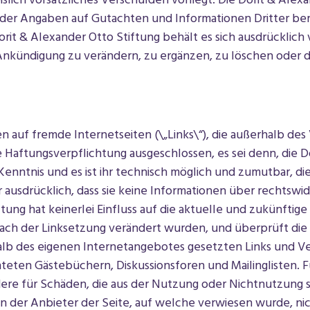
lich vorsätzliches Verschulden vorliegt. Die Dorit & Alexa
 der Angaben auf Gutachten und Informationen Dritter beru
orit & Alexander Otto Stiftung behält es sich ausdrücklich 
kündigung zu verändern, zu ergänzen, zu löschen oder di
en auf fremde Internetseiten (\„Links\“), die außerhalb de
ie Haftungsverpflichtung ausgeschlossen, es sei denn, die D
Kenntnis und es ist ihr technisch möglich und zumutbar, di
 ausdrücklich, dass sie keine Informationen über rechtswid
ftung hat keinerlei Einfluss auf die aktuelle und zukünftige
nach der Linksetzung verändert wurden, und überprüft die I
rhalb des eigenen Internetangebotes gesetzten Links und Ve
eten Gästebüchern, Diskussionsforen und Mailinglisten. Fü
dere für Schäden, die aus der Nutzung oder Nichtnutzung 
n der Anbieter der Seite, auf welche verwiesen wurde, nich