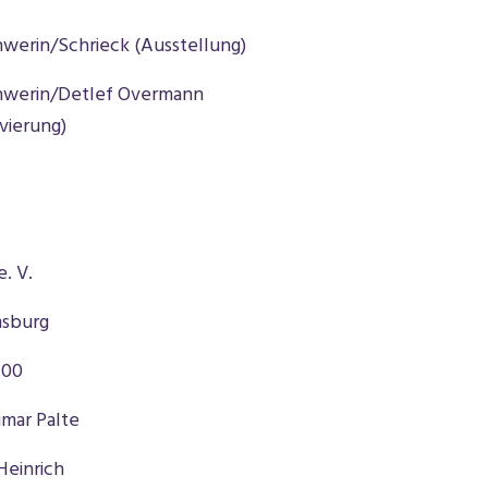
werin/Schrieck (Ausstellung)
hwerin/Detlef Overmann
vierung)
. V.
msburg
400
imar Palte
Heinrich