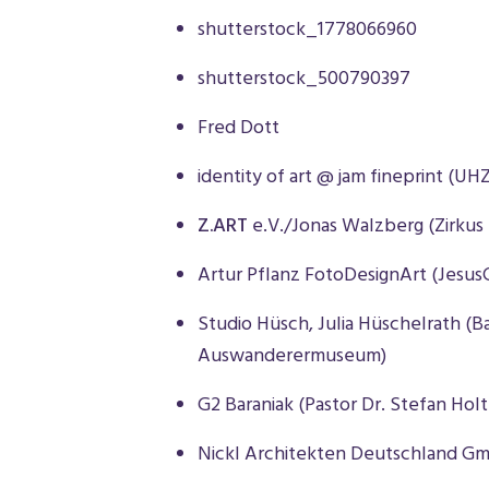
shutterstock_1778066960
shutterstock_500790397
Fred Dott
identity of art @ jam fineprint (UH
Z.ART
e.V./Jonas Walzberg (Zirkus 
Artur Pflanz FotoDesignArt (Jesus
Studio Hüsch, Julia Hüschelrath (Ba
Auswanderermuseum)
G2 Baraniak (Pastor Dr. Stefan Holt
Nickl Architekten Deutschland Gm