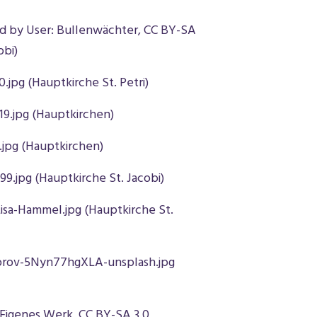
d by User: Bullenwächter, CC BY-SA
obi)
0.jpg
(Hauptkirche St. Petri)
9.jpg (Hauptkirchen)
.jpg (Hauptkirchen)
99.jpg
(Hauptkirche St. Jacobi)
Lisa-Hammel.jpg (Hauptkirche St.
dorov-5Nyn77hgXLA-unsplash.jpg
 Eigenes Werk, CC BY-SA 3.0