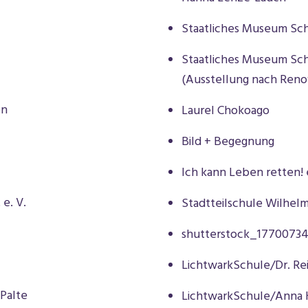
Staatliches Museum Sch
Staatliches Museum Sc
(Ausstellung nach Reno
en
Laurel Chokoago
Bild + Begegnung
Ich kann Leben retten! e
e. V.
Stadtteilschule Wilhel
shutterstock_1770073
LichtwarkSchule/Dr. Re
 Palte
LichtwarkSchule/Anna 