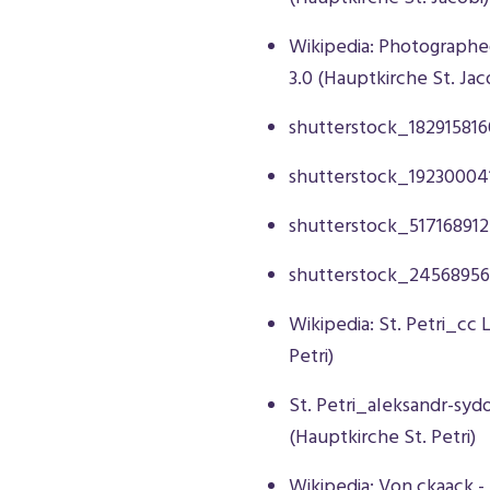
Wikipedia: Photographe
3.0 (Hauptkirche St. Jac
shutterstock_182915816
shutterstock_192300041
shutterstock_517168912
shutterstock_24568956
Wikipedia:
St. Petri_cc 
Petri)
St. Petri_aleksandr-sy
(Hauptkirche St. Petri)
Wikipedia: Von ckaack -