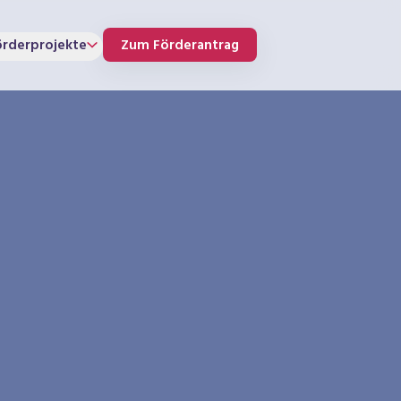
örderprojekte
Zum Förderantrag