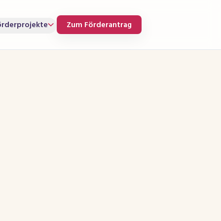
örderprojekte
Zum Förderantrag